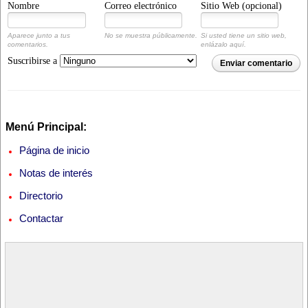
Nombre
Correo electrónico
Sitio Web (opcional)
Aparece junto a tus
No se muestra públicamente.
Si usted tiene un sitio web,
comentarios.
enlázalo aquí.
Suscribirse a
Enviar comentario
Menú Principal:
Página de inicio
Notas de interés
Directorio
Contactar